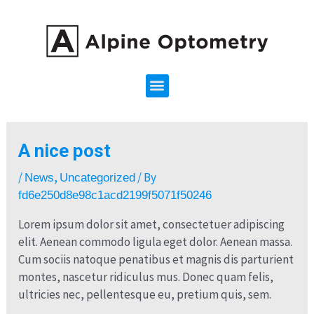
Post
Skip
navigation
to
content
Menu
A nice post
/
,
/ By
News
Uncategorized
fd6e250d8e98c1acd2199f5071f50246
Lorem ipsum dolor sit amet, consectetuer adipiscing
elit. Aenean commodo ligula eget dolor. Aenean massa.
Cum sociis natoque penatibus et magnis dis parturient
montes, nascetur ridiculus mus. Donec quam felis,
ultricies nec, pellentesque eu, pretium quis, sem.